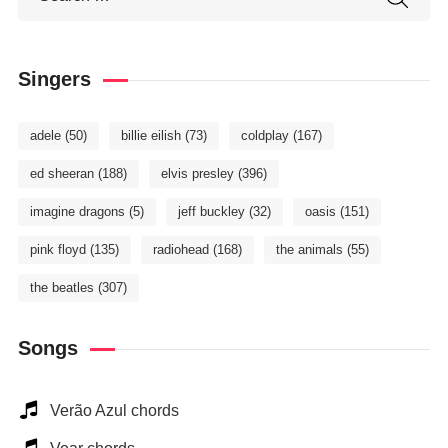
Singers
adele
(50)
billie eilish
(73)
coldplay
(167)
ed sheeran
(188)
elvis presley
(396)
imagine dragons
(5)
jeff buckley
(32)
oasis
(151)
pink floyd
(135)
radiohead
(168)
the animals
(55)
the beatles
(307)
Songs
Verão Azul chords