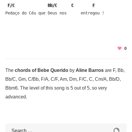
F/C
Bb/C
C
F
Pedaço do Céu que Deus nos      entregou !
0
The
chords of Bebe Querido
by
Aline Barros
are F, Bb,
Bb/C, Gm, C/Bb, F/A, C/F, Am, Dm, F/C, C, Cm/A, Bb/D,
Bbm6. The level of this song is 5 out of 5, so very
advanced.