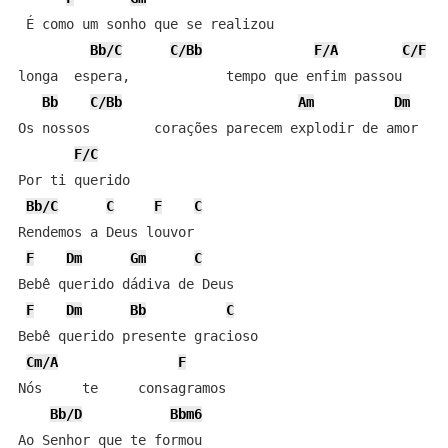
 É como um sonho que se realizou

Bb/C
C/Bb
F/A
C/F
longa  espera,            tempo que enfim passou

Bb
C/Bb
Am
Dm
Os nossos        corações parecem explodir de amor

F/C
Por ti querido

Bb/C
C
F
C
Rendemos a Deus louvor

F
Dm
Gm
C
Bebê querido dádiva de Deus

F
Dm
Bb
C
Bebê querido presente gracioso

Cm/A
F
Nós     te     consagramos

Bb/D
Bbm6
Ao Senhor que te formou
