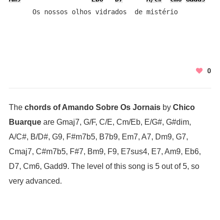
      Os nossos olhos vidrados  de mistério
0
The
chords of Amando Sobre Os Jornais
by
Chico
Buarque
are Gmaj7, G/F, C/E, Cm/Eb, E/G#, G#dim,
A/C#, B/D#, G9, F#m7b5, B7b9, Em7, A7, Dm9, G7,
Cmaj7, C#m7b5, F#7, Bm9, F9, E7sus4, E7, Am9, Eb6,
D7, Cm6, Gadd9. The level of this song is 5 out of 5, so
very advanced.