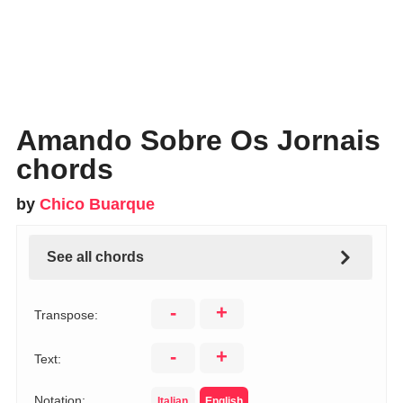
Amando Sobre Os Jornais
chords
by
Chico Buarque
See all chords
-
+
Transpose:
-
+
Text:
Notation:
Italian
English