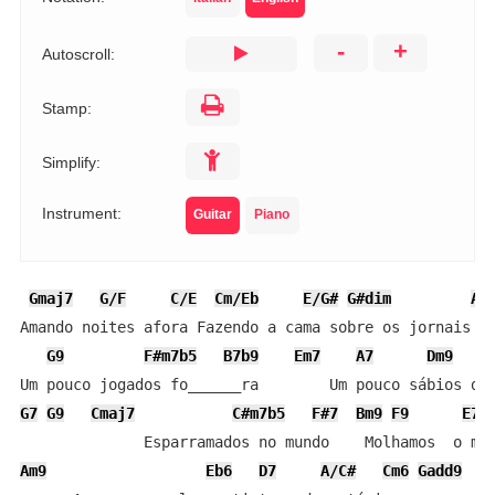
-
+
Autoscroll:
Stamp:
Simplify:
Instrument:
Guitar
Piano
Gmaj7
G/F
C/E
Cm/Eb
E/G#
G#dim
A/
Amando noites afora Fazendo a cama sobre os jornais

G9
F#m7b5
B7b9
Em7
A7
Dm9
G7
G9
Cmaj7
C#m7b5
F#7
Bm9
F9
E7s
Am9
Eb6
D7
A/C#
Cm6
Gadd9