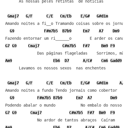
      As nossas peles retintas  de notícias

Gmaj7
G/F
C/E
Cm/Eb
E/G#
G#dim
Amando noites a fi__o Tramando coisas sobre os jornais
G9
F#m7b5
B7b9
Em7
A7
Dm9
G7
G9
Cmaj7
C#m7b5
F#7
Bm9
F9
Am9
Eb6
D7
A/C#
Cm6
Gadd9
      Lavamos os nossos sexos  nas enchentes

Gmaj7
G/F
C/E
Cm/Eb
E/G#
G#dim
A/C
Amando noites a fundo Tendo jornais como cobertor

G9
F#m7b5
B7b9
Em7
A7
Dm9
G7
G9
Cmaj7
C#m7b5
F#7
Bm9
F9
Am9
Eb6
D7
A/C#
Cm6
Gadd9