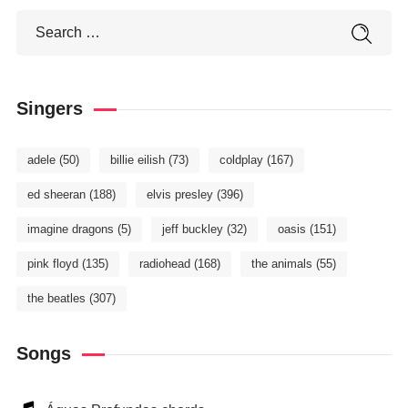
Singers
adele
(50)
billie eilish
(73)
coldplay
(167)
ed sheeran
(188)
elvis presley
(396)
imagine dragons
(5)
jeff buckley
(32)
oasis
(151)
pink floyd
(135)
radiohead
(168)
the animals
(55)
the beatles
(307)
Songs