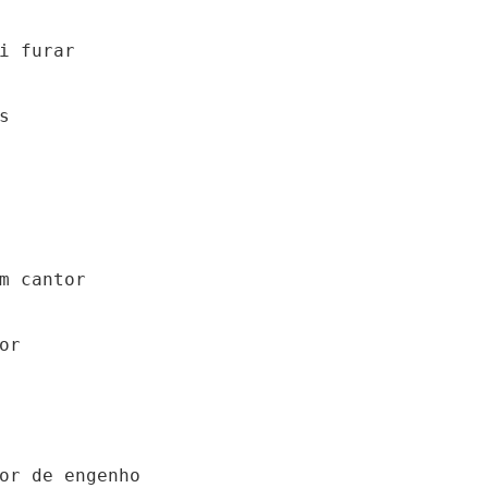
i furar



m cantor

r

or de engenho
