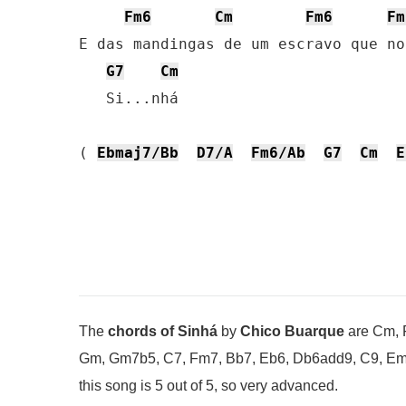
Fm6
Cm
Fm6
Fm
E das mandingas de um escravo que no
G7
Cm
   Si...nhá

( 
Ebmaj7/Bb
D7/A
Fm6/Ab
G7
Cm
E
The
chords of Sinhá
by
Chico Buarque
are Cm, 
Gm, Gm7b5, C7, Fm7, Bb7, Eb6, Db6add9, C9, Em/
this song is 5 out of 5, so very advanced.