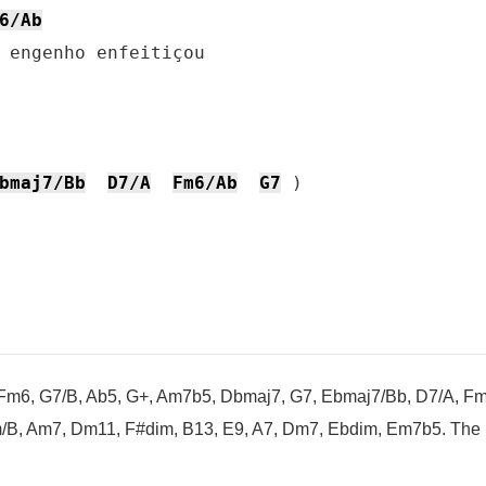
6/Ab
 engenho enfeitiçou

bmaj7/Bb
D7/A
Fm6/Ab
G7
 )
Fm6, G7/B, Ab5, G+, Am7b5, Dbmaj7, G7, Ebmaj7/Bb, D7/A, Fm
B, Am7, Dm11, F#dim, B13, E9, A7, Dm7, Ebdim, Em7b5. The l