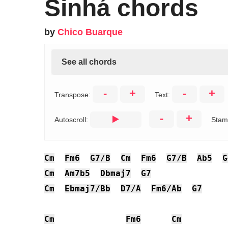
Sinhá chords
by
Chico Buarque
See all chords
-
+
-
+
Transpose:
Text:
-
+
Autoscroll:
Stam
Cm
Fm6
G7/B
Cm
Fm6
G7/B
Ab5
G
Cm
Am7b5
Dbmaj7
G7
Cm
Ebmaj7/Bb
D7/A
Fm6/Ab
G7
Cm
Fm6
Cm