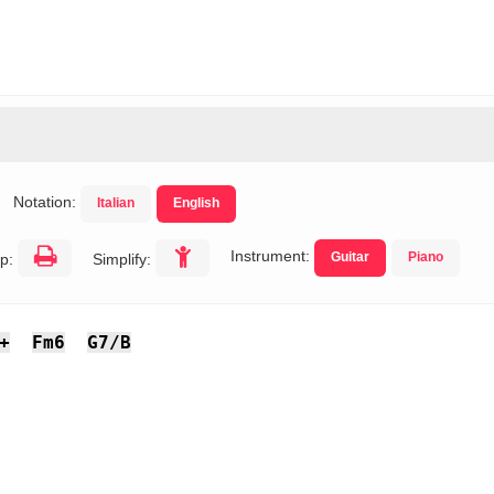
Notation:
Italian
English
Instrument:
Guitar
Piano
p:
Simplify:
+
Fm6
G7/B