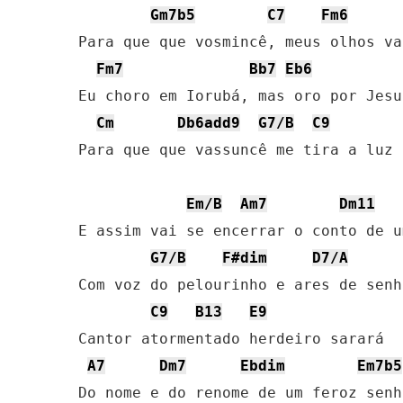
Gm7b5
C7
Fm6
Para que que vosmincê, meus olhos va
Fm7
Bb7
Eb6
Eu choro em Iorubá, mas oro por Jesus
Cm
Db6add9
G7/B
C9
Para que que vassuncê me tira a luz

Em/B
Am7
Dm11
E assim vai se encerrar o conto de u
G7/B
F#dim
D7/A
Com voz do pelourinho e ares de senho
C9
B13
E9
Cantor atormentado herdeiro sarará

A7
Dm7
Ebdim
Em7b5
Do nome e do renome de um feroz senh