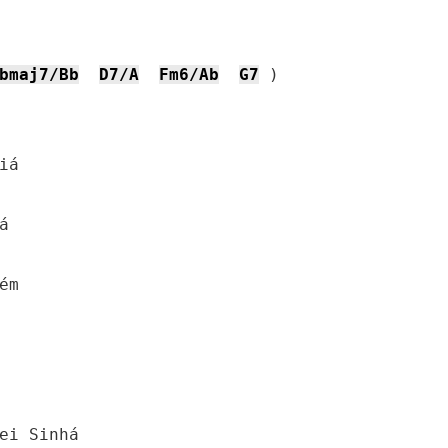
bmaj7/Bb
D7/A
Fm6/Ab
G7
 )

á



m

ei Sinhá
