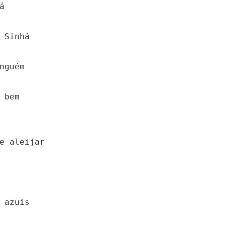


 Sinhá

nguém

bem

e aleijar

 azuis
