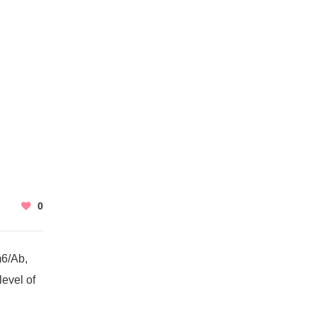
0
6/Ab,
evel of