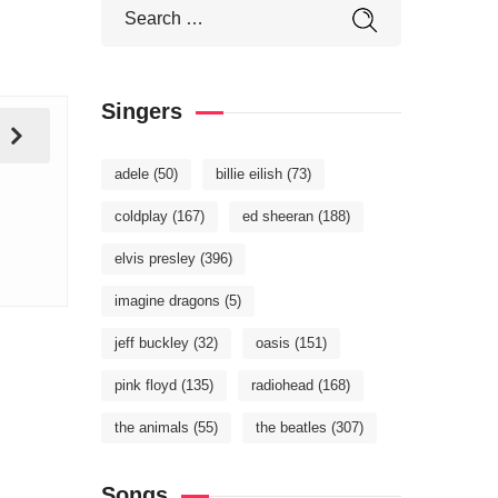
Singers
adele
(50)
billie eilish
(73)
coldplay
(167)
ed sheeran
(188)
elvis presley
(396)
imagine dragons
(5)
jeff buckley
(32)
oasis
(151)
pink floyd
(135)
radiohead
(168)
the animals
(55)
the beatles
(307)
Songs