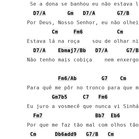
 Se a dona se banhou eu não estava lá
D7/A
Gm
D7/A
G7/B
Por Deus, Nosso Senhor, eu não olhei
Cm
Fm6
Cm
Estava lá na roça    sou de olhar ni
D7/A
Ebmaj7/Bb
D7/A
G7/B
Não tenho mais cobiça    nem enxergo 
Fm6/Ab
G7
Cm
Para quê me pôr no tronco para que m
Gm7b5
C7
Fm6
Eu juro a vosmecê que nunca vi Sinhá

Fm7
Bb7
Eb6
Por que me faz tão mal com olhos tão
Cm
Db6add9
G7/B
Cm