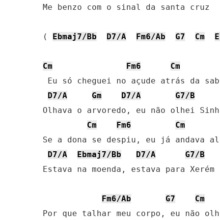
Me benzo com o sinal da santa cruz

( 
Ebmaj7/Bb
D7/A
Fm6/Ab
G7
Cm
E
Cm
Fm6
Cm
 Eu só cheguei no açude atrás da sabi
D7/A
Gm
D7/A
G7/B
Olhava o arvoredo, eu não olhei Sinhá
Cm
Fm6
Cm
Se a dona se despiu, eu já andava alé
D7/A
Ebmaj7/Bb
D7/A
G7/B
Estava na moenda, estava para Xerém

Fm6/Ab
G7
Cm
Por que talhar meu corpo, eu não olh