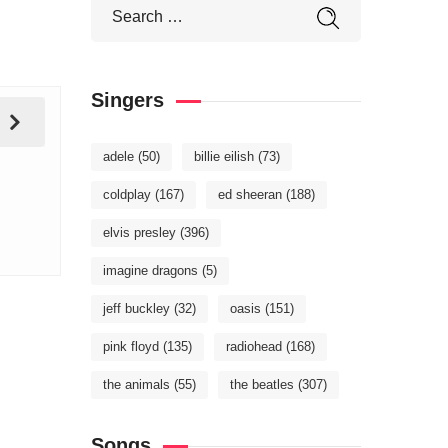
Singers
adele
(50)
billie eilish
(73)
coldplay
(167)
ed sheeran
(188)
elvis presley
(396)
imagine dragons
(5)
jeff buckley
(32)
oasis
(151)
pink floyd
(135)
radiohead
(168)
the animals
(55)
the beatles
(307)
Songs