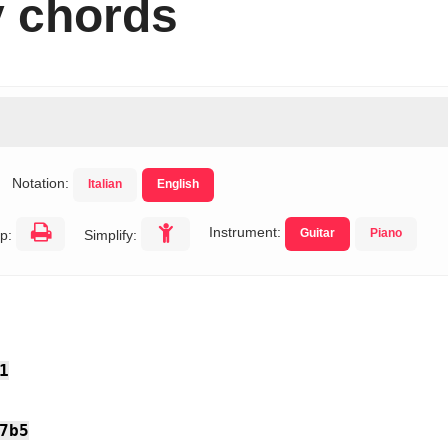
 chords
Notation:
Italian
English
Instrument:
Guitar
Piano
p:
Simplify:
1
7b5