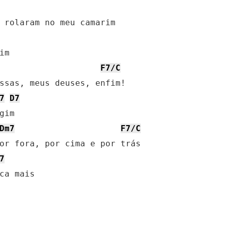
F7/C
7
D7
Dm7
F7/C
7
ca mais