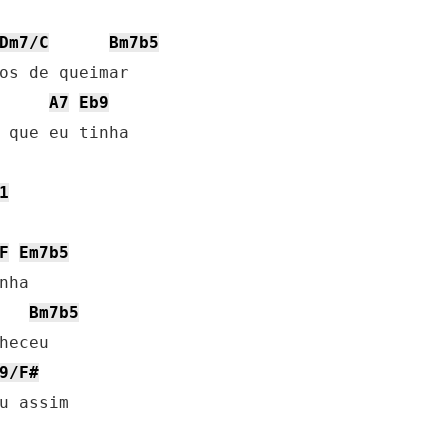
Dm7/C
Bm7b5
os de queimar

A7
Eb9
 que eu tinha

1
F
Em7b5
ha

Bm7b5
heceu

9/F#
u assim
