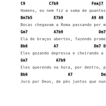
C9
C7b9
Fmaj7
Bm7b5
E7b9
A9
A9
Gm7
A7b9
Dm7
Bb6
A7
Dm7
D
Gm7
A7b9
Bb6
A7
Dm
Juro por Deus, de pés juntos que nun