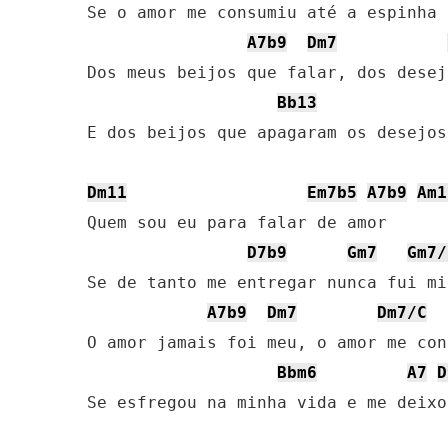
Se o amor me consumiu até a espinha

A7b9
Dm7
Dos meus beijos que falar, dos desej
Bb13
E dos beijos que apagaram os desejos
Dm11
Em7b5
A7b9
Am1
Quem sou eu para falar de amor

D7b9
Gm7
Gm7/
Se de tanto me entregar nunca fui min
A7b9
Dm7
Dm7/C
O amor jamais foi meu, o amor me con
Bbm6
A7
D
Se esfregou na minha vida e me deixo