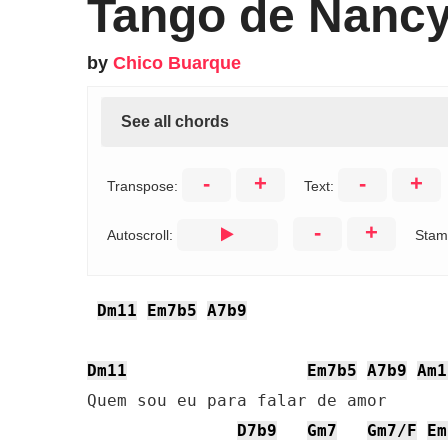
Tango de Nancy
by
Chico Buarque
See all chords
-
+
-
+
Transpose:
Text:
-
+
Autoscroll:
Stam
Dm11
Em7b5
A7b9
Dm11
Em7b5
A7b9
Am1
Quem sou eu para falar de amor

D7b9
Gm7
Gm7/F
Em