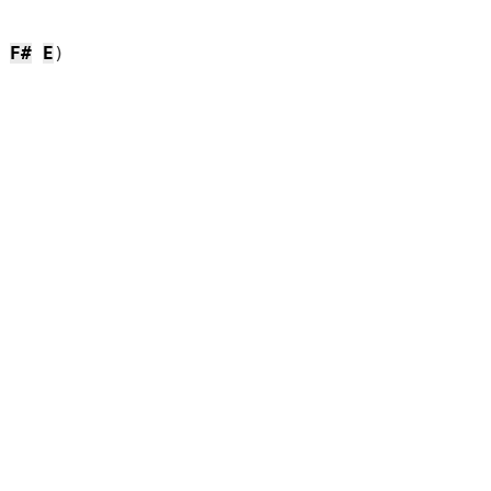
F#
E
)
