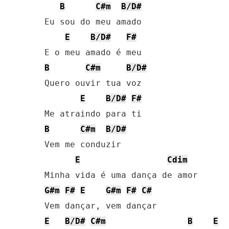
B
C#m
B/D#
Eu sou do meu amado

E
B/D#
F#
B
C#m
B/D#
Quero ouvir tua voz

E
B/D#
F#
B
C#m
B/D#
Vem me conduzir

E
Cdim
G#m
F#
E
G#m
F#
C#
E
B/D#
C#m
B
E