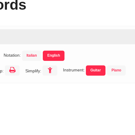
ords
Notation:
Italian
English
Instrument:
Guitar
Piano
p:
Simplify: