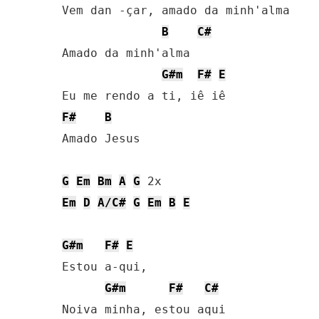
Vem dan -çar, amado da minh'alma

B
C#
Amado da minh'alma

G#m
F#
E
F#
B
Amado Jesus

G
Em
Bm
A
G
Em
D
A/C#
G
Em
B
E
G#m
F#
E
Estou a-qui,

G#m
F#
C#