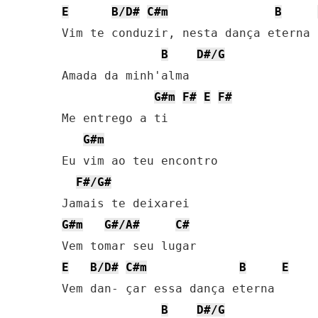
E
B/D#
C#m
B
Vim te conduzir, nesta dança eterna

B
D#/G
Amada da minh'alma

G#m
F#
E
F#
Me entrego a ti

G#m
Eu vim ao teu encontro

F#/G#
G#m
G#/A#
C#
E
B/D#
C#m
B
E
Vem dan- çar essa dança eterna

B
D#/G