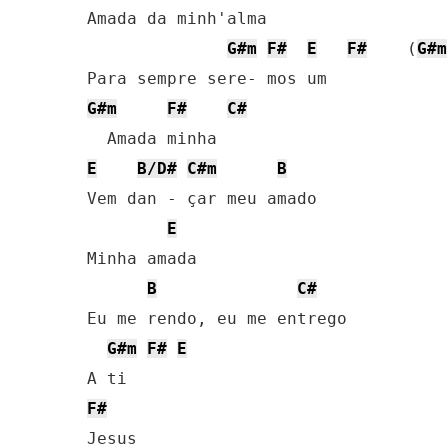
Amada da minh'alma

G#m
F#
E
F#
    (
G#m
G#m
F#
C#
E
B/D#
C#m
B
Vem dan - çar meu amado

E
Minha amada

B
C#
Eu me rendo, eu me entrego

G#m
F#
E
F#
Jesus