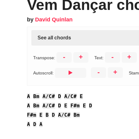
Vem Dançar ch
by
David Quinlan
See all chords
-
+
-
+
Transpose:
Text:
-
+
Autoscroll:
Stam
A
Bm
A/C#
D
A/C#
E
A
Bm
A/C#
D
E
F#m
E
D
F#m
E
B
D
A/C#
Bm
A
D
A