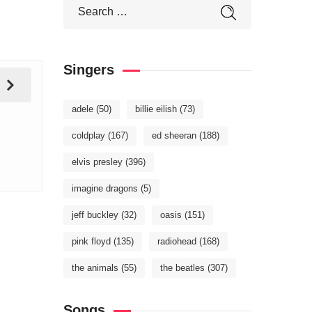
Singers
adele
(50)
billie eilish
(73)
coldplay
(167)
ed sheeran
(188)
elvis presley
(396)
imagine dragons
(5)
jeff buckley
(32)
oasis
(151)
pink floyd
(135)
radiohead
(168)
the animals
(55)
the beatles
(307)
Songs