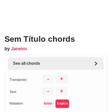
Sem Título chords
by
Janeiro
See all chords
-
+
Transpose:
-
+
Text:
Notation:
Italian
English