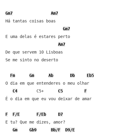
Gm7
Am7
Há tantas coisas boas

Gm7
E uma delas é estares perto

Am7
De que servem 10 Lisboas

Se me sinto no deserto

Fm
Gm
Ab
Db
Eb5
O dia em que entenderes o meu olhar

C4
        C5+      
C5
F
É o dia em que eu vou deixar de amar

F
F/E
F/Eb
D7
E tu? Que me dizes, amor?

Gm
Gb9
Bb/F
D9/E