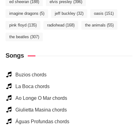
ed sheeran
(188)
elvis presley
(396)
imagine dragons
(5)
jeff buckley
(32)
oasis
(151)
pink floyd
(135)
radiohead
(168)
the animals
(55)
the beatles
(307)
Songs
Buzios chords
La Boca chords
Ao Longe O Mar chords
Giulietta Masina chords
Águas Profundas chords