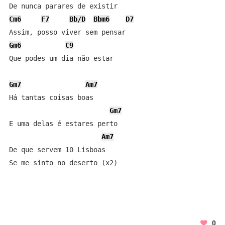
Cm6
F7
Bb/D
Bbm6
D7
Gm6
C9
Que podes um dia não estar

Gm7
Am7
Há tantas coisas boas

Gm7
E uma delas é estares perto

Am7
De que servem 10 Lisboas

Se me sinto no deserto (x2)
0