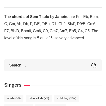
The
chords of Sem Título
by
Janeiro
are Fm, Eb, Bbm,
C, Gm, Ab, Db, F, F/E, F/Eb, D7, Gb9, Bb/F, D9/E, Cm6,
F7, Bb/D, Bbm6, Gm6, C9, Gm7, Am7, Eb5, C4, C5. The
level of this song is 5 out of 5, so very advanced.
Singers
adele
(50)
billie eilish
(73)
coldplay
(167)