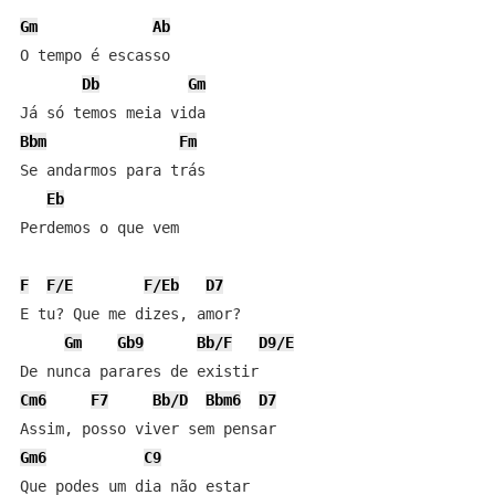
Gm
Ab
O tempo é escasso

Db
Gm
Bbm
Fm
Se andarmos para trás

Eb
Perdemos o que vem

F
F/E
F/Eb
D7
E tu? Que me dizes, amor?

Gm
Gb9
Bb/F
D9/E
Cm6
F7
Bb/D
Bbm6
D7
Gm6
C9
Que podes um dia não estar
