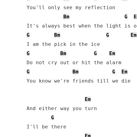
You'll only see my reflection

Bm
G
E
G
Bm
G
Em
G
Bm
G
Em
G
Bm
G
Em
You know we're friends till we die

Em
And either way you turn

G
I'll be there

Em