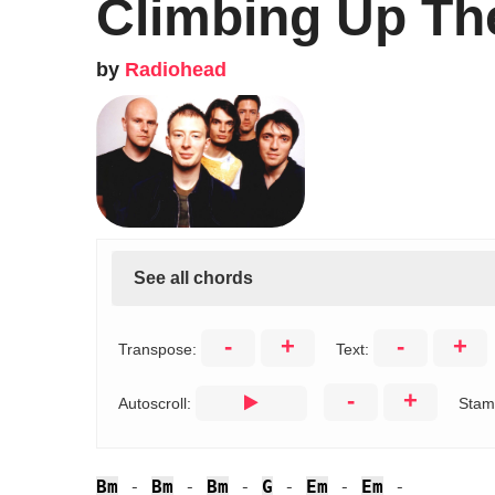
Climbing Up Th
by
Radiohead
See all chords
-
+
-
+
Transpose:
Text:
-
+
Autoscroll:
Stam
Bm
 - 
Bm
 - 
Bm
 - 
G
 - 
Em
 - 
Em
 - 
