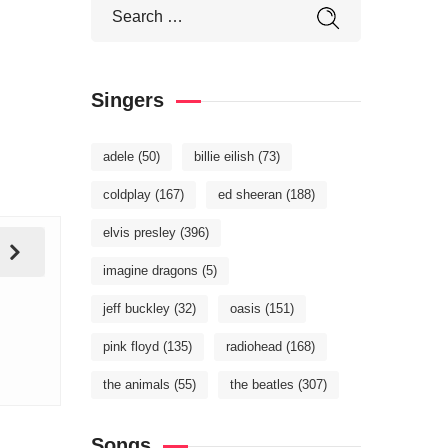
Singers
adele
(50)
billie eilish
(73)
coldplay
(167)
ed sheeran
(188)
elvis presley
(396)
imagine dragons
(5)
jeff buckley
(32)
oasis
(151)
pink floyd
(135)
radiohead
(168)
the animals
(55)
the beatles
(307)
Songs