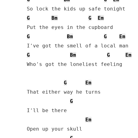
G
Bm
G
Em
G
Bm
G
Em
G
Bm
G
Em
Who's got the loneliest feeling

G
Em
That either way he turns

G
I'll be there

Em
Open up your skull
