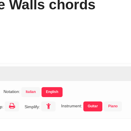
e Walls chords
Notation:
Italian
English
Instrument:
Guitar
Piano
p:
Simplify: