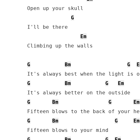
Open up your skull

G
I'll be there

Em
Climbing up the walls

G
Bm
G
E
G
Bm
G
Em
G
Bm
G
Em
G
Bm
G
Em
G
Bm
G
Em